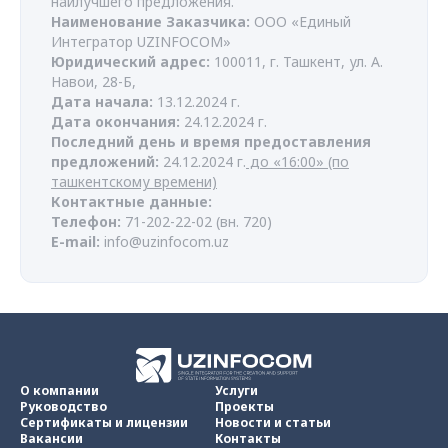
наилучшего предложения.
Наименование Заказчика:
ООО «Единый
Интегратор UZINFOCOM»
Юридический адрес:
100011, г. Ташкент, ул. А.
Навои, 28-Б,
Дата начала:
1
3
.12.2024 г.
Дата окончания:
24
.12.2024 г.
Последний день и время предоставления
предложений:
24.12.2024 г.
до «1
6
:00» (по
ташкентскому времени)
Контактные данные:
Телефон:
71-202-22-02 (вн. 720)
E-mail:
info@uzinfocom.uz
О компании
Услуги
Руководство
Проекты
Сертификаты и лицензии
Новости и статьи
Вакансии
Контакты