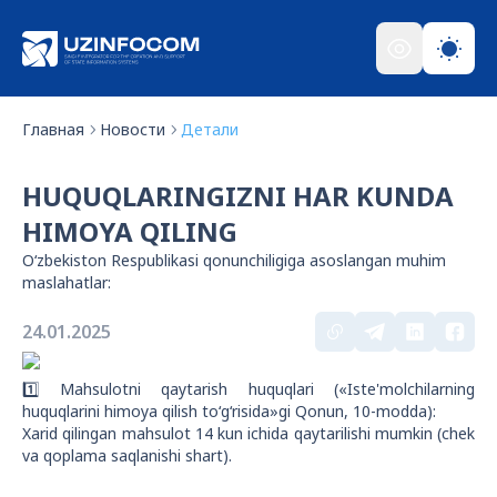
Главная
Новости
Детали
HUQUQLARINGIZNI HAR KUNDA
HIMOYA QILING
O‘zbekiston Respublikasi qonunchiligiga asoslangan muhim
maslahatlar:
24.01.2025
1️⃣ Mahsulotni qaytarish huquqlari («Iste'molchilarning
huquqlarini himoya qilish to‘g‘risida»gi Qonun, 10-modda):
Xarid qilingan mahsulot 14 kun ichida qaytarilishi mumkin (chek
va qoplama saqlanishi shart).