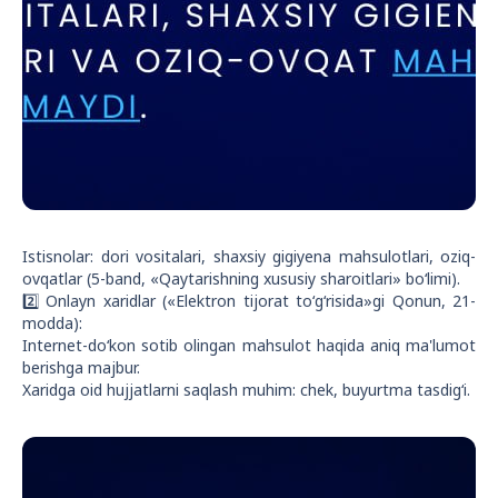
Istisnolar: dori vositalari, shaxsiy gigiyena mahsulotlari, oziq-
ovqatlar (5-band, «Qaytarishning xususiy sharoitlari» bo‘limi).
2️⃣ Onlayn xaridlar («Elektron tijorat to‘g‘risida»gi Qonun, 21-
modda):
Internet-do‘kon sotib olingan mahsulot haqida aniq ma'lumot
berishga majbur.
Xaridga oid hujjatlarni saqlash muhim: chek, buyurtma tasdig‘i.