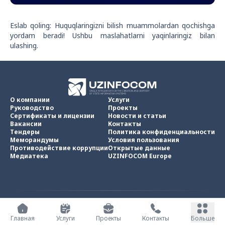
Eslab qoling: Huquqlaringizni bilish muammolardan qochishga
yordam beradi! Ushbu maslahatlarni yaqinlaringiz bilan
ulashing.
О компании
Услуги
Руководство
Проекты
Сертификаты и лицензии
Новости и статьи
Вакансии
Контакты
Тендеры
Политика конфиденциальности
Меморандумы
Условия пользования
Противодействие коррупции
Открытые данные
Медиатека
UZINFOCOM Europe
UZINFOCOM © 2002 -
2026
.
Все права защищены
Главная
Услуги
Проекты
Контакты
Больше