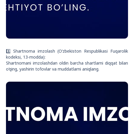
3️⃣ Shartnoma imzolash (O‘zbekiston Respublikasi Fuqarolik
kodeksi, 13-modda):
Shartnomani imzolashdan oldin barcha shartlarni diqqat bilan
o‘qing, yashirin to‘lovlar va muddatlarni aniqlang.