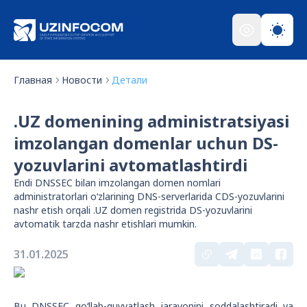
Главная
Новости
Детали
.UZ domenining administratsiyasi
imzolangan domenlar uchun DS-
yozuvlarini avtomatlashtirdi
Endi DNSSEC bilan imzolangan domen nomlari
administratorlari o‘zlarining DNS-serverlarida CDS-yozuvlarini
nashr etish orqali .UZ domen registrida DS-yozuvlarini
avtomatik tarzda nashr etishlari mumkin.
31.01.2025
Bu
DNSSEC
qo‘llab-quvvatlash jarayonini soddalashtiradi va