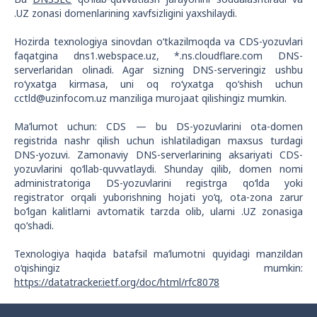
.UZ zonasi domenlarining xavfsizligini yaxshilaydi.
Hozirda texnologiya sinovdan o‘tkazilmoqda va CDS-yozuvlari
faqatgina dns1.webspace.uz, *.ns.cloudflare.com DNS-
serverlaridan olinadi. Agar sizning DNS-serveringiz ushbu
ro‘yxatga kirmasa, uni oq ro‘yxatga qo‘shish uchun
cctld@uzinfocom.uz manziliga murojaat qilishingiz mumkin.
Ma’lumot uchun: CDS — bu DS-yozuvlarini ota-domen
registrida nashr qilish uchun ishlatiladigan maxsus turdagi
DNS-yozuvi. Zamonaviy DNS-serverlarining aksariyati CDS-
yozuvlarini qo‘llab-quvvatlaydi. Shunday qilib, domen nomi
administratoriga DS-yozuvlarini registrga qo‘lda yoki
registrator orqali yuborishning hojati yo‘q, ota-zona zarur
bo‘lgan kalitlarni avtomatik tarzda olib, ularni .UZ zonasiga
qo‘shadi.
Texnologiya haqida batafsil ma’lumotni quyidagi manzildan
o‘qishingiz mumkin:
https://datatracker.ietf.org/doc/html/rfc8078