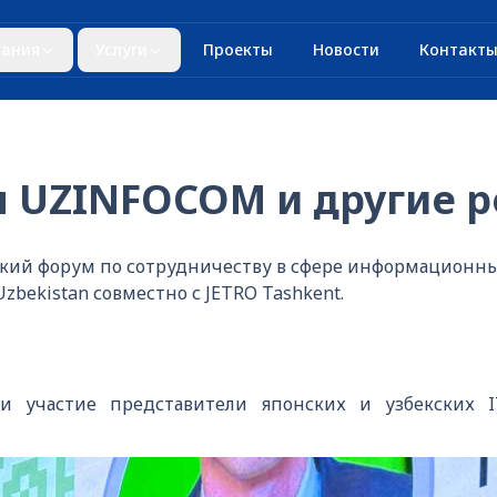
ания
Услуги
Проекты
Новости
Контакт
я UZINFOCOM и другие 
ский форум по сотрудничеству в сфере информационны
zbekistan совместно с JETRO Tashkent.
 участие представители японских и узбекских I