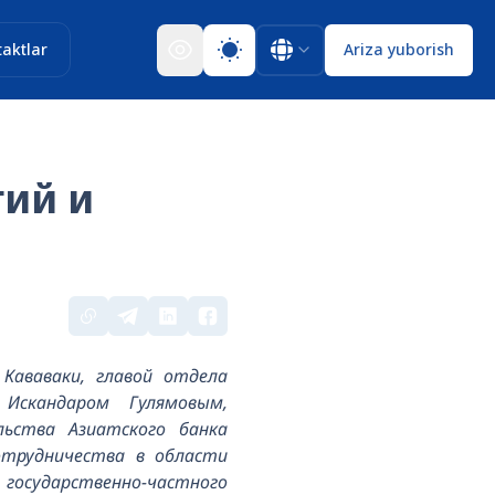
aktlar
Ariza yuborish
ий и
Кававаки, главой отдела
Искандаром Гулямовым,
ьства Азиатского банка
отрудничества в области
 государственно-частного