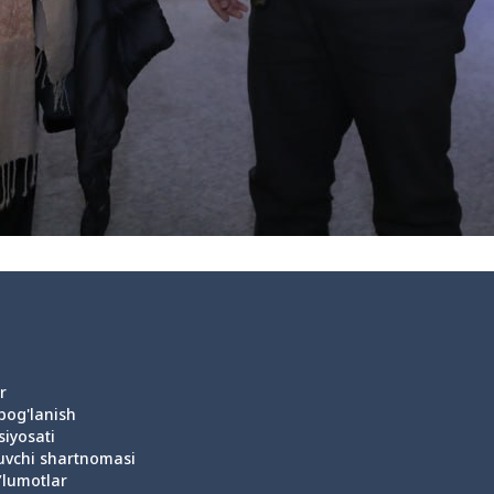
r
 bog'lanish
siyosati
uvchi shartnomasi
’lumotlar