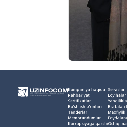
Kompaniya haqida
Servislar
Rahbariyat
Loyihalar
Sertifikatlar
Yangilikla
Bo'sh ish o'rinlari
Biz bilan
Tenderlar
Maxfiylik 
Memorandumlar
Foydalan
Korrupsiyaga qarshi
Ochiq ma