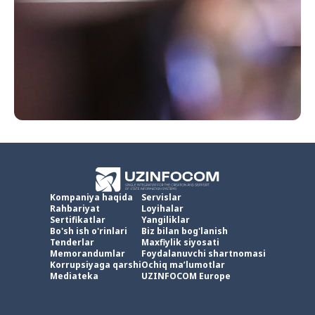
Kompaniya haqida
Servislar
Rahbariyat
Loyihalar
Sertifikatlar
Yangiliklar
Bo'sh ish o'rinlari
Biz bilan bog'lanish
Tenderlar
Maxfiylik siyosati
Memorandumlar
Foydalanuvchi shartnomasi
Korrupsiyaga qarshi
Ochiq ma’lumotlar
Mediateka
UZINFOCOM Europe