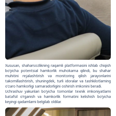
Xususan, shaharsozlikning raqamli platformasini ishlab chiqish
bo‘yicha potentsial hamkorlik muhokama qilindi, bu shahar
muhitini rejalashtirish va monitoring qilish jarayonlarini
takomillashtirish, shuningdek, turli idoralar va tashkilotlarning
o‘zaro hamkorligi samaradorligini oshirish imkonini beradi.
Uchrashuv yakunlari bo‘yicha tomonlar texnik imkoniyatlarni
batafsil o‘rganish va hamkorlik formatini kelishish bo‘yicha
keyingi qadamlarni belgilab oldilar.