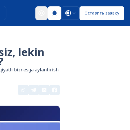
ы
Оставить заявку
iz, lekin
?
iyatli biznesga aylantirish