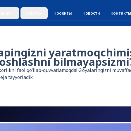
ания
Услуги
Проекты
Новости
Контакт
tapingizni yaratmoqchimis
oshlashni bilmayapsizmi
orlikni faol qo‘llab-quvvatlamoqda! G‘oyalaringizni muvaffaq
eja tayyorladik