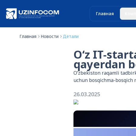
Главная
Комп
Главная
Новости
Детали
O‘z IT-star
qayerdan b
O‘zbekiston raqamli tadbirk
uchun bosqichma-bosqich r
26.03.2025