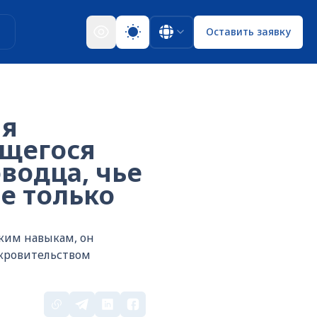
ы
Оставить заявку
ня
щегося
водца, чье
е только
ким навыкам, он
окровительством