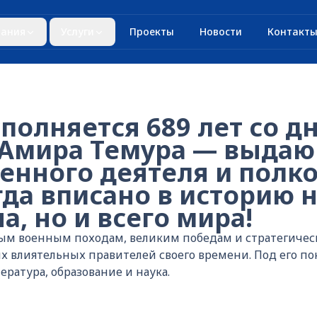
ания
Услуги
Проекты
Новости
Контакт
полняется 689 лет со д
Амира Темура — выдаю
енного деятеля и полко
да вписано в историю н
а, но и всего мира!
ым военным походам, великим победам и стратегичес
х влиятельных правителей своего времени. Под его п
ература, образование и наука.