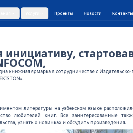
ания
Услуги
Проекты
Новости
Контакт
 инициативу, стартова
NFOCOM,
дна книжная ярмарка в сотрудничестве с Издательско
EKISTON».
иментом литературы на узбекском языке расположилс
ство любителей книг. Все заинтересованные такж
ьства, узнать о новинках и обсудить произведения.