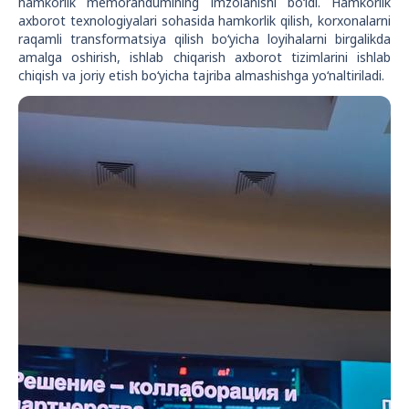
hamkorlik memorandumining imzolanishi bo‘ldi. Hamkorlik
axborot texnologiyalari sohasida hamkorlik qilish, korxonalarni
raqamli transformatsiya qilish bo‘yicha loyihalarni birgalikda
amalga oshirish, ishlab chiqarish axborot tizimlarini ishlab
chiqish va joriy etish bo‘yicha tajriba almashishga yo‘naltiriladi.