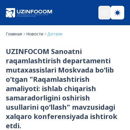
Главная
Новости
Детали
UZINFOCOM Sanoatni
raqamlashtirish departamenti
mutaxassislari Moskvada bo‘lib
o‘tgan "Raqamlashtirish
amaliyoti: ishlab chiqarish
samaradorligini oshirish
usullarini qo‘llash" mavzusidagi
xalqaro konferensiyada ishtirok
etdi.