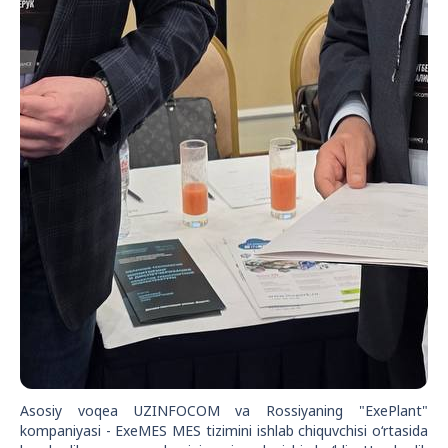
Asosiy voqea UZINFOCOM va Rossiyaning "ExePlant"
kompaniyasi - ExeMES MES tizimini ishlab chiquvchisi o‘rtasida