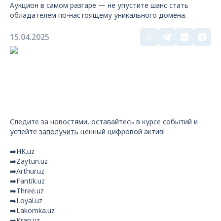
Аукцион в самом разгаре — не упустите шанс стать
обладателем по-настоящему уникального домена.
15.04.2025
Следите за новостями, оставайтесь в курсе событий и
успейте
заполучить
ценный цифровой актив!
➡️HK.uz
➡️Zaytun.uz
➡️Arthur.uz
➡️Fantik.uz
➡️Three.uz
➡️Loyal.uz
➡️Lakomka.uz
➡️Kran.uz