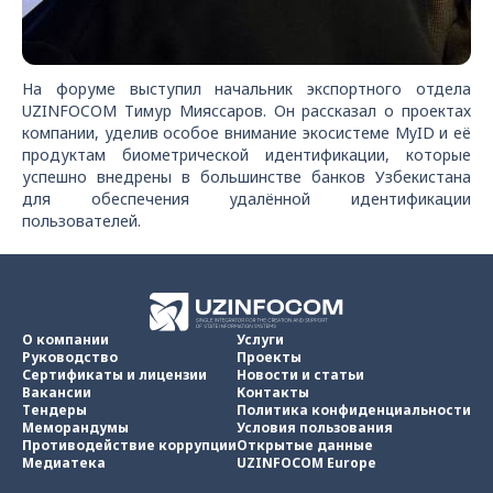
На форуме выступил начальник экспортного отдела
UZINFOCOM Тимур Мияссаров. Он рассказал о проектах
компании, уделив особое внимание экосистеме MyID и её
продуктам биометрической идентификации, которые
успешно внедрены в большинстве банков Узбекистана
для обеспечения удалённой идентификации
пользователей.
О компании
Услуги
Руководство
Проекты
Сертификаты и лицензии
Новости и статьи
Вакансии
Контакты
Тендеры
Политика конфиденциальности
Меморандумы
Условия пользования
Противодействие коррупции
Открытые данные
Медиатека
UZINFOCOM Europe