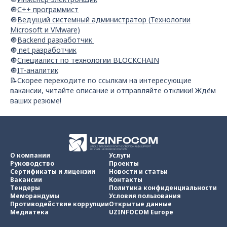
🔘
С++ программист
🔘
Ведущий системный администратор (Технологии
Microsoft и VMware)
🔘
Backend разработчик
🔘
.net разработчик
🔘
Специалист по технологии BLOCKCHAIN
🔘
IT-аналитик
📝Скорее переходите по ссылкам на интересующие
вакансии, читайте описание и отправляйте отклики! Ждём
ваших резюме!
О компании
Услуги
Руководство
Проекты
Сертификаты и лицензии
Новости и статьи
Вакансии
Контакты
Тендеры
Политика конфиденциальности
Меморандумы
Условия пользования
Противодействие коррупции
Открытые данные
Медиатека
UZINFOCOM Europe