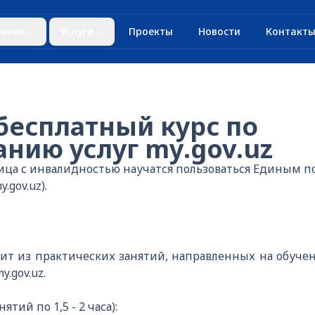
ания
Услуги
Проекты
Новости
Контакт
бесплатный курс по
нию услуг my.gov.uz
лица с инвалидностью научатся пользоваться Единым 
.gov.uz).
оит из практических занятий, направленных на обуче
.gov.uz.
ятий по 1,5 - 2 часа):