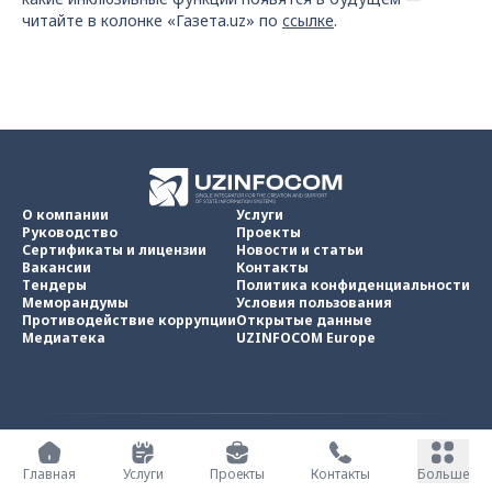
читайте в колонке «Газета.uz» по
ссылке
.
О компании
Услуги
Руководство
Проекты
Сертификаты и лицензии
Новости и статьи
Вакансии
Контакты
Тендеры
Политика конфиденциальности
Меморандумы
Условия пользования
Противодействие коррупции
Открытые данные
Медиатека
UZINFOCOM Europe
UZINFOCOM © 2002 -
2026
.
Все права защищены
Главная
Услуги
Проекты
Контакты
Больше