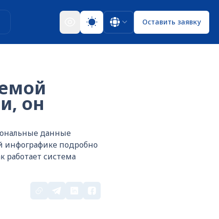
ы
Оставить заявку
лемой
и, он
рсональные данные
ой инфографике подробно
к работает система