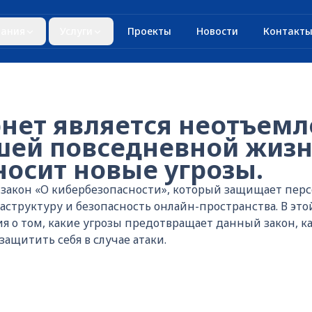
ания
Услуги
Проекты
Новости
Контакт
рнет является неотъем
шей повседневной жизн
носит новые угрозы.
т закон «О кибербезопасности», который защищает пе
структуру и безопасность онлайн-пространства. В эт
 о том, какие угрозы предотвращает данный закон, ка
ащитить себя в случае атаки.