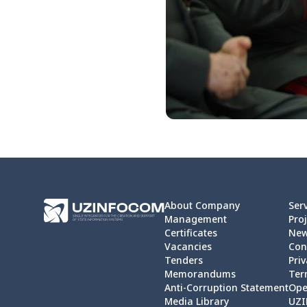
About Company
Ser
Management
Proj
Certificates
Ne
Vacancies
Con
Tenders
Priv
Memorandums
Ter
Anti-Corruption Statement
Ope
Media Library
UZI