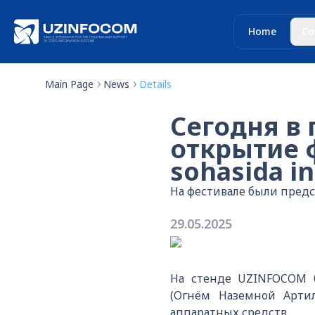
Home
Co
Main Page
News
Details
Сегодня в
открытие 
sohasida in
На фестивале были пред
29.05.2025
На стенде UZINFOCOM б
(Огнём Наземной Арти
аппаратных средств.