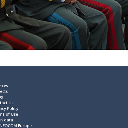
vices
ects
ws
tact Us
acy Policy
ms of Use
n data
NFOCOM Europe