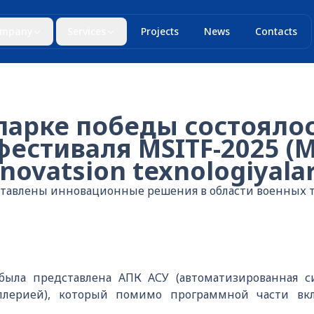
mpany
Services
Projects
News
Contacts
 парке победы состояло
фестиваля MSITF-2025 (
novatsion texnologiyalar 
ставлены инновационные решения в области военных т
ыла представлена АПК АСУ (автоматизированная с
ллерией), который помимо программной части вкл