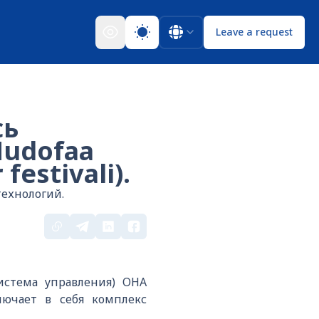
Leave a request
сь
Mudofaa
festivali).
ехнологий.
истема управления) ОНА
ючает в себя комплекс