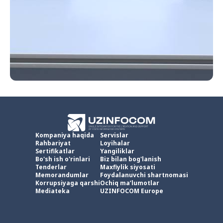
Kompaniya haqida
Servislar
Rahbariyat
Loyihalar
Sertifikatlar
Yangiliklar
Bo'sh ish o'rinlari
Biz bilan bog'lanish
Tenderlar
Maxfiylik siyosati
Memorandumlar
Foydalanuvchi shartnomasi
Korrupsiyaga qarshi
Ochiq ma’lumotlar
Mediateka
UZINFOCOM Europe