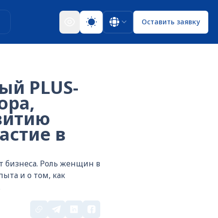
ы
Оставить заявку
ый PLUS-
ора,
витию
астие в
т бизнеса. Роль женщин в
ыта и о том, как
.