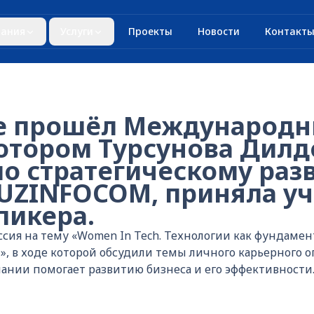
ания
Услуги
Проекты
Новости
Контакт
е прошёл Международн
котором Турсунова Дилд
по стратегическому раз
UZINFOCOM, приняла уч
пикера.
сия на тему «Women In Tech. Технологии как фундамен
, в ходе которой обсудили темы личного карьерного оп
ании помогает развитию бизнеса и его эффективности