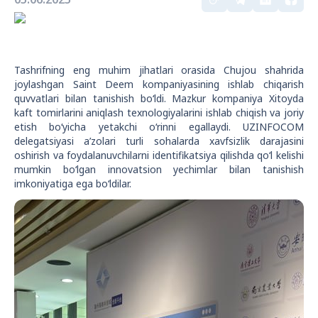
Tashrifning eng muhim jihatlari orasida Chujou shahrida
joylashgan Saint Deem kompaniyasining ishlab chiqarish
quvvatlari bilan tanishish bo‘ldi. Mazkur kompaniya Xitoyda
kaft tomirlarini aniqlash texnologiyalarini ishlab chiqish va joriy
etish bo‘yicha yetakchi o‘rinni egallaydi. UZINFOCOM
delegatsiyasi a’zolari turli sohalarda xavfsizlik darajasini
oshirish va foydalanuvchilarni identifikatsiya qilishda qo‘l kelishi
mumkin bo‘lgan innovatsion yechimlar bilan tanishish
imkoniyatiga ega bo‘ldilar.