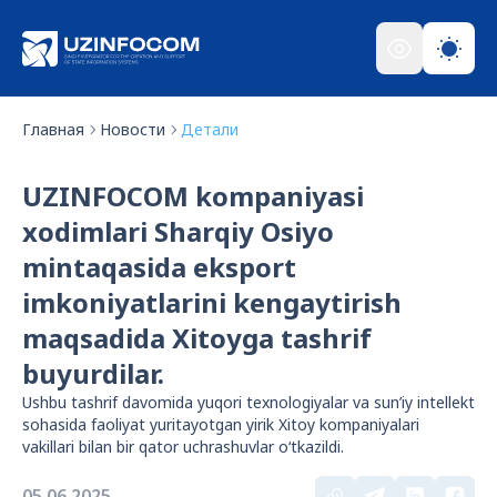
Главная
Новости
Детали
UZINFOCOM kompaniyasi
xodimlari Sharqiy Osiyo
mintaqasida eksport
imkoniyatlarini kengaytirish
maqsadida Xitoyga tashrif
buyurdilar.
Ushbu tashrif davomida yuqori texnologiyalar va sun’iy intellekt
sohasida faoliyat yuritayotgan yirik Xitoy kompaniyalari
vakillari bilan bir qator uchrashuvlar o‘tkazildi.
05.06.2025