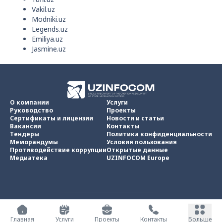
Vakil.uz
Modniki.uz
Legends.uz
Emiliya.uz
Jasmine.uz
О компании
Услуги
Руководство
Проекты
Сертификаты и лицензии
Новости и статьи
Вакансии
Контакты
Тендеры
Политика конфиденциальности
Меморандумы
Условия пользования
Противодействие коррупции
Открытые данные
Медиатека
UZINFOCOM Europe
UZINFOCOM © 2002 -
2026
.
Все права защищены
Главная
Услуги
Проекты
Контакты
Больше