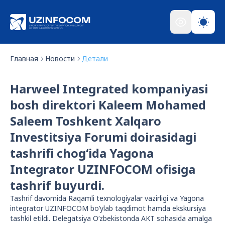
Главная
Новости
Детали
Harweel Integrated kompaniyasi
bosh direktori Kaleem Mohamed
Saleem Toshkent Xalqaro
Investitsiya Forumi doirasidagi
tashrifi chog‘ida Yagona
Integrator UZINFOCOM ofisiga
tashrif buyurdi.
Tashrif davomida Raqamli texnologiyalar vazirligi va Yagona
integrator UZINFOCOM bo‘ylab taqdimot hamda ekskursiya
tashkil etildi. Delegatsiya O‘zbekistonda AKT sohasida amalga