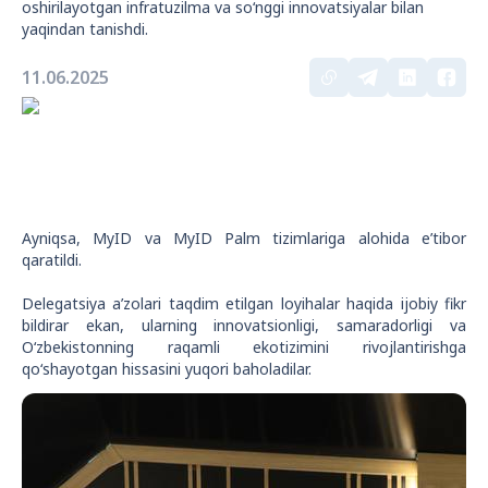
oshirilayotgan infratuzilma va so‘nggi innovatsiyalar bilan
yaqindan tanishdi.
11.06.2025
Ayniqsa, MyID va MyID Palm tizimlariga alohida e’tibor
qaratildi.
Delegatsiya a’zolari taqdim etilgan loyihalar haqida ijobiy fikr
bildirar ekan, ularning innovatsionligi, samaradorligi va
O‘zbekistonning raqamli ekotizimini rivojlantirishga
qo‘shayotgan hissasini yuqori baholadilar.