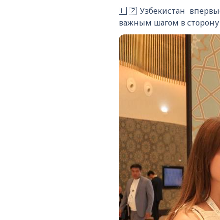
🇺🇿Узбекистан впервы
важным шагом в сторону 