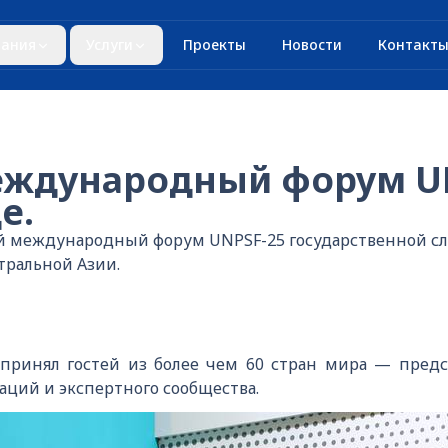
ания
Услуги
Проекты
Новости
Контакт
ждународный форум UN
е.
ый международный форум UNPSF-25 государственной с
тральной Азии.
ринял гостей из более чем 60 стран мира — предс
ций и экспертного сообщества.