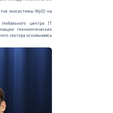
ктов экосистемы MyID на
глобального центра IT
изации технологических
ого сектора основываясь