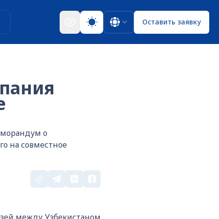
ы
Оставить заявку
пания
е
еморандум о
го на совместное
язей между Узбекистаном