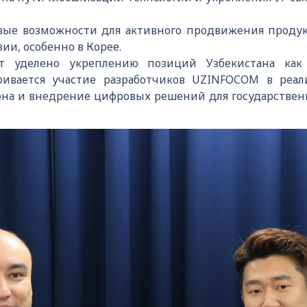
вые возможности для активного продвижения проду
ии, особенно в Корее.
т уделено укреплению позиций Узбекистана как 
тривается участие разработчиков UZINFOCOM в реал
иона и внедрение цифровых решений для государственн