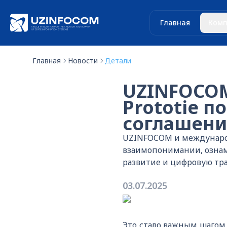
Главная
Комп
Главная
Новости
Детали
UZINFOCOM
Prototie п
соглашени
UZINFOCOM и международ
взаимопонимании, ознам
развитие и цифровую тр
03.07.2025
Это стало важным шагом