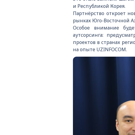
и Республикой Корея.
Партнёрство откроет но
рынках Юго-Восточной Аз
Особое внимание буде
аутсорсинга: предусма
проектов в странах рег
на опыте UZINFOCOM.