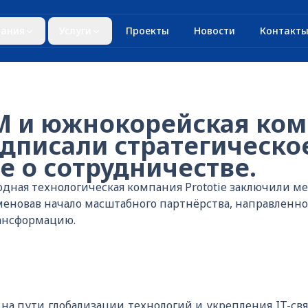
ания
Услуги
Проекты
Новости
Контакт
 и южнокорейская ком
одписали стратегическо
е о сотрудничестве.
ная технологическая компания Prototie заключили м
еновав начало масштабного партнёрства, направленно
ансформацию.
 на пути глобализации технологий и укрепления IT-св