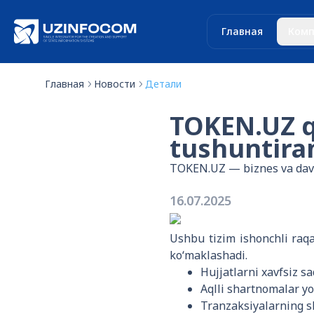
Главная
Комп
Главная
Новости
Детали
TOKEN.UZ q
tushuntira
TOKEN.UZ — biznes va davla
16.07.2025
Ushbu tizim ishonchli raq
ko‘maklashadi.
Hujjatlarni xavfsiz s
Aqlli shartnomalar y
Tranzaksiyalarning sh