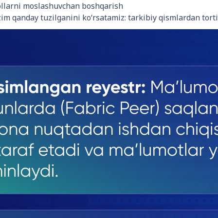
rollarni moslashuvchan boshqarish
zim qanday tuzilganini ko‘rsatamiz: tarkibiy qismlardan tort