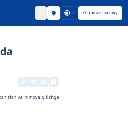
ы
Оставить заявку
lda
shirish va himoya qilishga