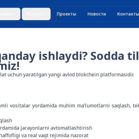
ания
Услуги
Проекты
Новости
Контакт
anday ishlaydi? Sodda ti
miz!
t uchun yaratilgan yangi avlod blokchein platformasidir.
amli vositalar yordamida muhim ma’lumotlarni saqlash, tek
aqlash
ordamida jarayonlarni avtomatlashtirish
affofligi va real vaqt rejimida nazorat