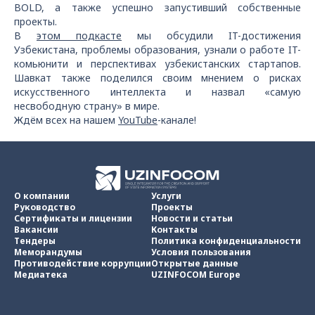
BOLD, а также успешно запустивший собственные
проекты.
В
этом подкасте
мы обсудили IT-достижения
Узбекистана, проблемы образования, узнали о работе IT-
комьюнити и перспективах узбекистанских стартапов.
Шавкат также поделился своим мнением о рисках
искусственного интеллекта и назвал «‎самую
несвободную страну» в мире.
Ждём всех на нашем
YouTube
-канале!
О компании
Услуги
Руководство
Проекты
Сертификаты и лицензии
Новости и статьи
Вакансии
Контакты
Тендеры
Политика конфиденциальности
Меморандумы
Условия пользования
Противодействие коррупции
Открытые данные
Медиатека
UZINFOCOM Europe