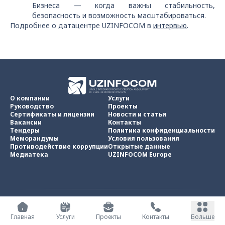
Бизнеса — когда важны стабильность,
безопасность и возможность масштабироваться.
Подробнее о датацентре UZINFOCOM в
интервью
.
О компании
Услуги
Руководство
Проекты
Сертификаты и лицензии
Новости и статьи
Вакансии
Контакты
Тендеры
Политика конфиденциальности
Меморандумы
Условия пользования
Противодействие коррупции
Открытые данные
Медиатека
UZINFOCOM Europe
UZINFOCOM © 2002 -
2026
.
Все права защищены
Главная
Услуги
Проекты
Контакты
Больше