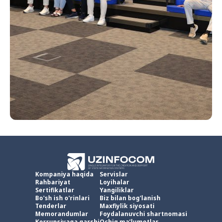
Kompaniya haqida
Servislar
Rahbariyat
Loyihalar
Sertifikatlar
Yangiliklar
Bo'sh ish o'rinlari
Biz bilan bog'lanish
Tenderlar
Maxfiylik siyosati
Memorandumlar
Foydalanuvchi shartnomasi
Korrupsiyaga qarshi
Ochiq ma’lumotlar