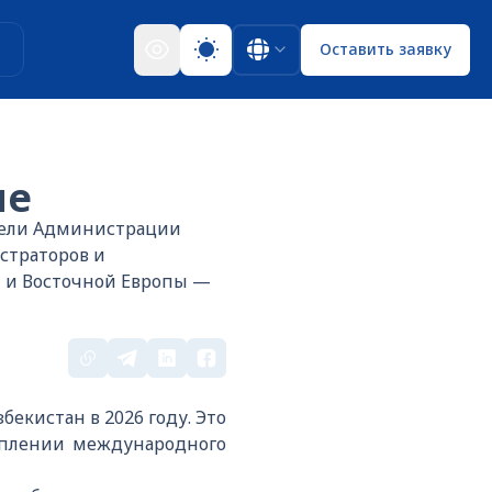
ы
Оставить заявку
не
тели Администрации
страторов и
й и Восточной Европы —
екистан в 2026 году. Это
реплении международного