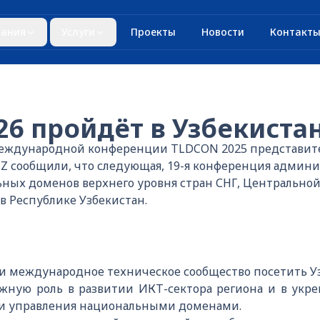
ания
Услуги
Проекты
Новости
Контакт
26 пройдёт в Узбекиста
 международной конференции TLDCON 2025 представи
Z сообщили, что следующая, 19-я конференция админи
ьных доменов верхнего уровня стран СНГ, Центрально
 Республике Узбекистан.
 международное техническое сообщество посетить Узб
жную роль в развитии ИКТ-сектора региона и в ук
ти управления национальными доменами.