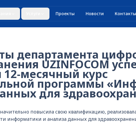
ания
Услуги
Проекты
Новости
Контакт
ты департамента цифр
анения UZINFOCOM усп
 12-месячный курс
льной программы «Ин
 данных для здравоохра
значительно повысила свою квалификацию, реализовала
сти информатики и анализа данных для здравоохранен