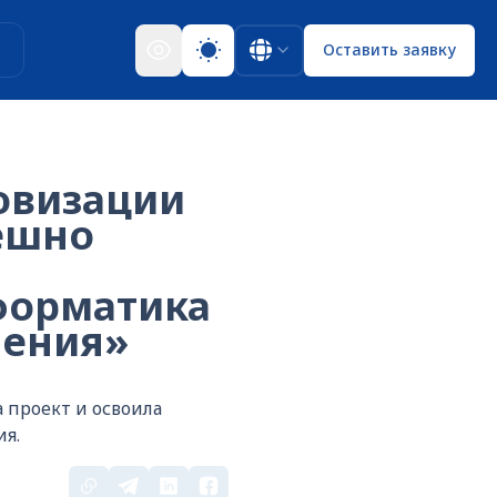
ы
Оставить заявку
овизации
ешно
форматика
нения»
 проект и освоила
ия.