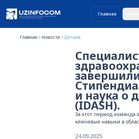
Главная
Комп
Главная
Новости
Детали
Специалис
здравоохр
завершили
Стипендиа
и наука о
(IDASH).
За этот период команда 
ключевые навыки в обла
24.09.2025