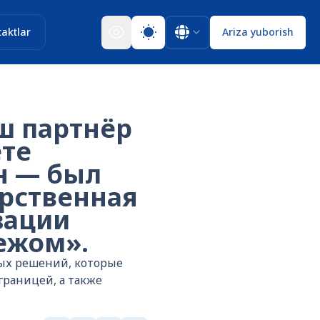
aktlar
Ariza yuborish
аш партнёр
ете
н — был
арственная
зации
бежом».
вых решений, которые
границей, а также