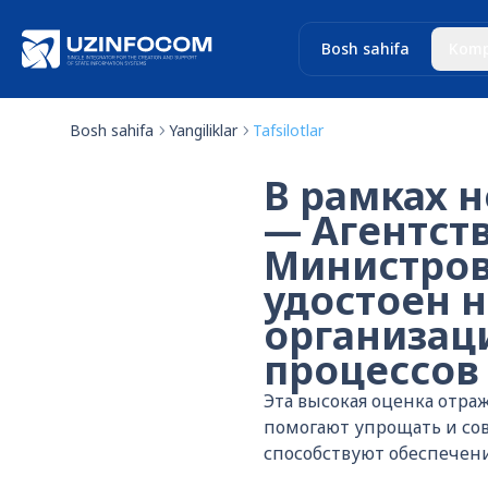
Bosh sahifa
Komp
Bosh sahifa
Yangiliklar
Tafsilotlar
В рамках н
— Агентст
Министров
удостоен 
организац
процессов 
Эта высокая оценка отра
помогают упрощать и сов
способствуют обеспечен