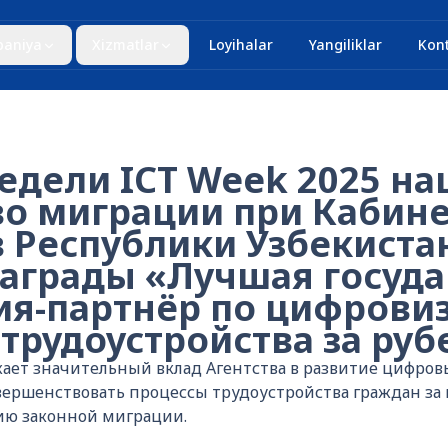
aniya
Xizmatlar
Loyihalar
Yangiliklar
Kont
едели ICT Week 2025 н
во миграции при Кабин
 Республики Узбекиста
награды «Лучшая госуд
ия-партнёр по цифрови
трудоустройства за ру
жает значительный вклад Агентства в развитие цифро
ершенствовать процессы трудоустройства граждан за 
ию законной миграции.