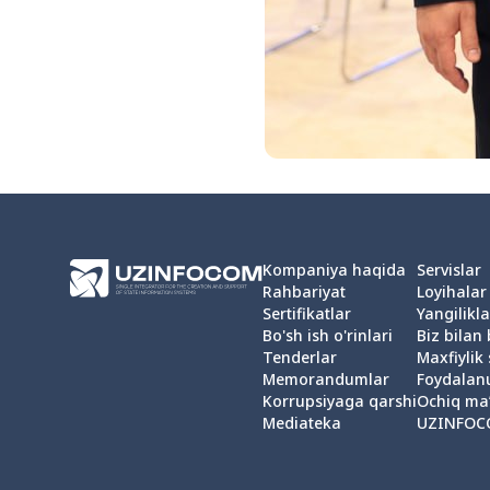
Kompaniya haqida
Servislar
Rahbariyat
Loyihalar
Sertifikatlar
Yangilikla
Bo'sh ish o'rinlari
Biz bilan
Tenderlar
Maxfiylik 
Memorandumlar
Foydalan
Korrupsiyaga qarshi
Ochiq ma
Mediateka
UZINFOC