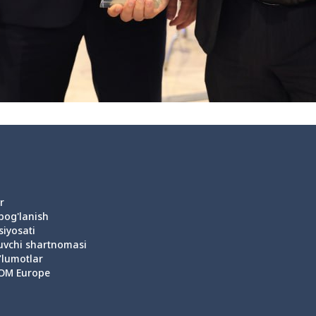
r
 bog'lanish
siyosati
uvchi shartnomasi
’lumotlar
OM Europe