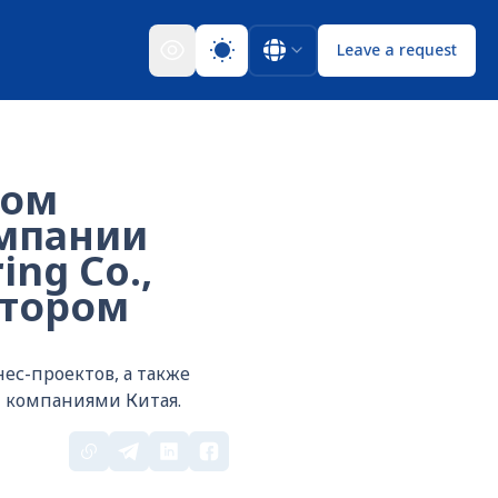
Leave a request
том
омпании
ing Co.,
ктором
ес-проектов, а также
 компаниями Китая.