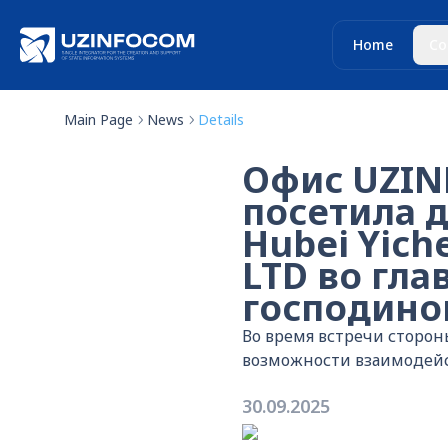
Home
Co
Main Page
News
Details
Офис UZIN
посетила 
Hubei Yich
LTD во гл
господино
Во время встречи сторон
возможности взаимодей
30.09.2025