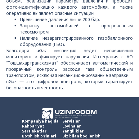
объёмы реализации, параметры давления и проводит
фото-идентификацию каждого автомобиля, а также
оперативно выявляет опасные ситуации:
Превышение давления выше 200 бар.
Заправку автомобилей с просроченным
техосмотром.
Наличие незарегистрированного газобаллонного
оборудования (ГБО).
Благодаря uGaz инспекция ведёт непрерывный
мониторинг и фиксирует нарушения. Интеграция с АО
“Тошшахартрансхизмат” обеспечивает автоматический и
прозрачный контроль расхода газа общественным
транспортом, исключая несанкциониро\ванные заправки.
uGaz — это цифровой контроль, который гарантирует
безопасность и честность.
Kompaniya haqida
Servislar
Rahbariyat
Loyihalar
Sertifikatlar
Yangiliklar
Bo'sh ish o'rinlari
Biz bilan bog'lanish