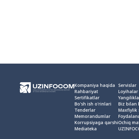
Kompaniya haqida
Servislar
Rahbariyat
Loyihalar
Sertifikatlar
Yangilikla
Bo'sh ish o'rinlari
Biz bilan
Tenderlar
Maxfiylik 
Memorandumlar
Foydalan
Korrupsiyaga qarshi
Ochiq ma
Mediateka
UZINFOC