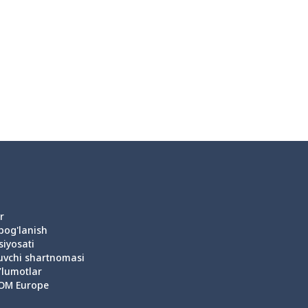
r
 bog'lanish
siyosati
uvchi shartnomasi
’lumotlar
OM Europe