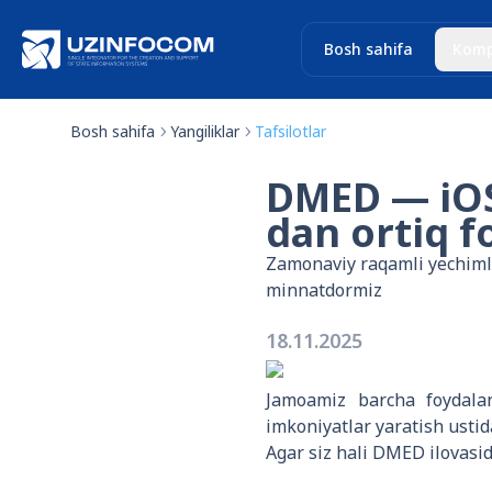
Bosh sahifa
Komp
Bosh sahifa
Yangiliklar
Tafsilotlar
DMED — iOS 
dan ortiq f
Zamonaviy raqamli yechimla
minnatdormiz
18.11.2025
Jamoamiz barcha foydalan
imkoniyatlar yaratish usti
Agar siz hali DMED ilovasi