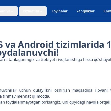
aniya
Xizmatlar
Loyihalar
Yangiliklar
Kont
va Android tizimlarida 1
oydalanuvchi!
rni tanlaganingiz va tibbiyot rivojlanishiga hissa qo‘shay
uvchilar uchun qulaylikni oshirish maqsadida ilovani t
da tinmay mehnat qilmoqda.
dan foydalanmayotgan bo‘lsangiz, uni quyidagi
havola
orqal