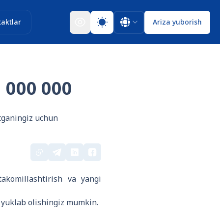
aktlar
Ariza yuborish
 000 000
otganingiz uchun
akomillashtirish va yangi
i yuklab olishingiz mumkin.