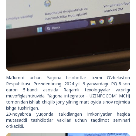
Ma’lumot uchun Yagona hisobotlar tizimi O‘zbekiston
Respublikasi Prezidentining 2024-yil 9-yanvardagi PQ-8-son
qarori 5-bandi asosida Raqamli texologiyalar vazirligi
muvofiqlashtiruvida “Yagona integrator - UZINFOCOM” MCHJ
tomonidan ishlab chiqilib joriy yilning mart oyida sinov rejimida
ishga tushirilgan.
20-noyabrda yuqorida ta’kidlangan imkoniyatlar haqida
mutasaddi tashkilotlar vakillari uchun taqdimot seminari
o‘tkazildi.