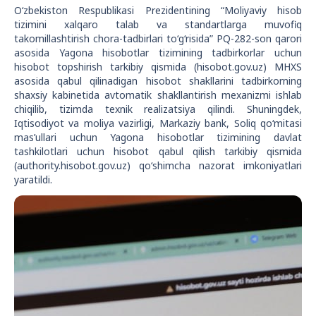
O‘zbekiston Respublikasi Prezidentining “Moliyaviy hisob
tizimini xalqaro talab va standartlarga muvofiq
takomillashtirish chora-tadbirlari to‘g‘risida” PQ-282-son qarori
asosida Yagona hisobotlar tizimining tadbirkorlar uchun
hisobot topshirish tarkibiy qismida (hisobot.gov.uz) MHXS
asosida qabul qilinadigan hisobot shakllarini tadbirkorning
shaxsiy kabinetida avtomatik shakllantirish mexanizmi ishlab
chiqilib, tizimda texnik realizatsiya qilindi. Shuningdek,
Iqtisodiyot va moliya vazirligi, Markaziy bank, Soliq qo‘mitasi
mas’ullari uchun Yagona hisobotlar tizimining davlat
tashkilotlari uchun hisobot qabul qilish tarkibiy qismida
(authority.hisobot.gov.uz) qo‘shimcha nazorat imkoniyatlari
yaratildi.