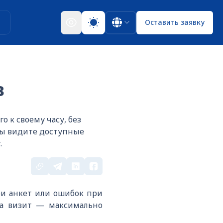
ы
Оставить заявку
в
 к своему часу, без
вы видите доступные
.
ри анкет или ошибок при
 а визит — максимально