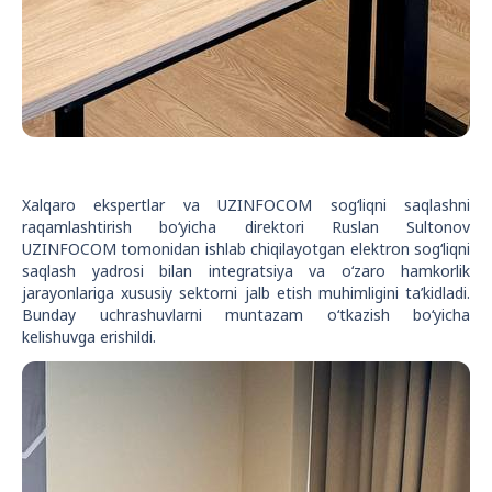
Xalqaro ekspertlar va UZINFOCOM sog‘liqni saqlashni
raqamlashtirish bo‘yicha direktori Ruslan Sultonov
UZINFOCOM tomonidan ishlab chiqilayotgan elektron sog‘liqni
saqlash yadrosi bilan integratsiya va o‘zaro hamkorlik
jarayonlariga xususiy sektorni jalb etish muhimligini ta’kidladi.
Bunday uchrashuvlarni muntazam o‘tkazish bo‘yicha
kelishuvga erishildi.