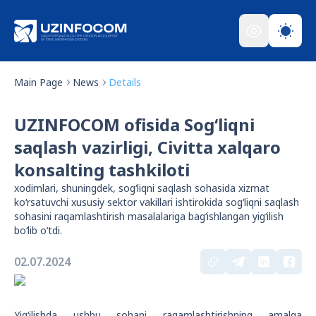
Main Page
News
Details
UZINFOCOM ofisida Sog‘liqni
saqlash vazirligi, Civitta xalqaro
konsalting tashkiloti
xodimlari, shuningdek, sog‘liqni saqlash sohasida xizmat
ko‘rsatuvchi xususiy sektor vakillari ishtirokida sog‘liqni saqlash
sohasini raqamlashtirish masalalariga bag‘ishlangan yig‘ilish
bo‘lib o‘tdi.
02.07.2024
Yig‘ilishda ushbu sohani raqamlashtirishning amalga