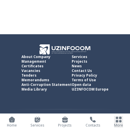
About Company
Services
Management
Projects
Certificates
News
Vacancies
Contact Us
Tenders
Privacy Policy
Memorandums
Terms of Use
Anti-Corruption Statement
Open data
Media Library
UZINFOCOM Europe
UZINFOCOM © 2002 -
2026
.
All rights reserved
Home
Services
Projects
Contacts
More