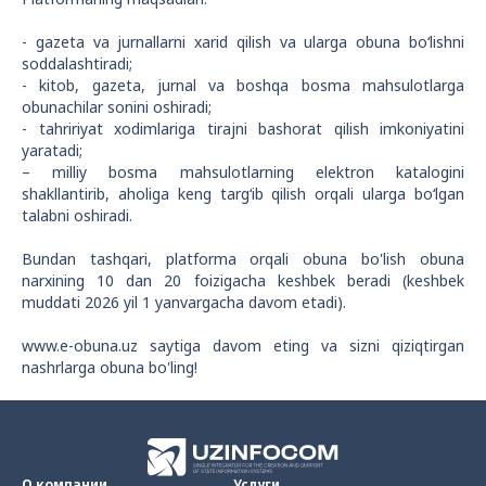
- gazeta va jurnallarni xarid qilish va ularga obuna bo‘lishni
soddalashtiradi;
- kitob, gazeta, jurnal va boshqa bosma mahsulotlarga
obunachilar sonini oshiradi;
- tahririyat xodimlariga tirajni bashorat qilish imkoniyatini
yaratadi;
– milliy bosma mahsulotlarning elektron katalogini
shakllantirib, aholiga keng targ‘ib qilish orqali ularga bo‘lgan
talabni oshiradi.
Bundan tashqari, platforma orqali obuna bo'lish obuna
narxining 10 dan 20 foizigacha keshbek beradi (keshbek
muddati 2026 yil 1 yanvargacha davom etadi).
www.e-obuna.uz saytiga davom eting va sizni qiziqtirgan
nashrlarga obuna bo'ling!
О компании
Услуги