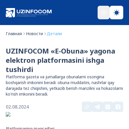
Главная
Новости
Детали
UZINFOCOM «E-Obuna» yagona
elektron platformasini ishga
tushirdi
Platforma gazeta va jurnallarga obunalarni osongina
boshqarish imkonini beradi: obuna muddatini, nashrlar qay
darajada tez chiqishini, yetkazib berish manzilini va hokazolarni
ko'rish imkonini beradi.
02.08.2024
Platformaning maqsadlari: