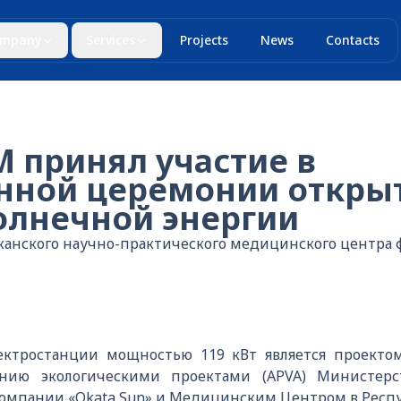
mpany
Services
Projects
News
Contacts
 принял участие в
нной церемонии откры
олнечной энергии
канского научно-практического медицинского центра 
лектростанции мощностью 119 кВт является проекто
ению экологическими проектами (APVA) Министер
компании «Okata Sun» и Медицинским Центром в Респу