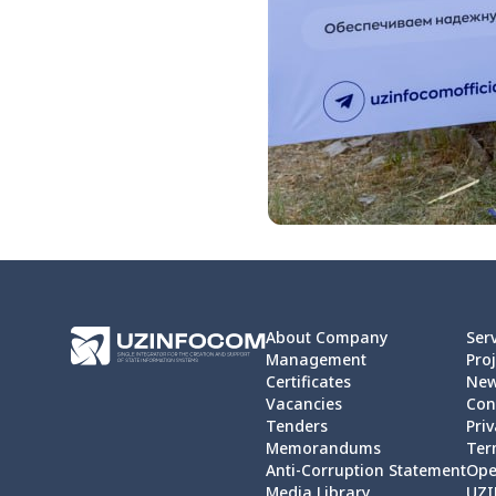
About Company
Ser
Management
Proj
Certificates
Ne
Vacancies
Con
Tenders
Priv
Memorandums
Ter
Anti-Corruption Statement
Ope
Media Library
UZI