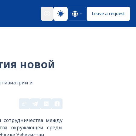
Leave a request
тия новой
фтизиатрии и
м сотрудничества между
ства окружающей среды
блике Узбекистан.