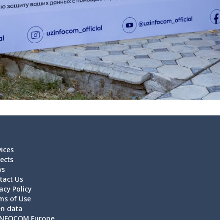
vices
ects
ws
tact Us
acy Policy
ms of Use
n data
NFOCOM Europe