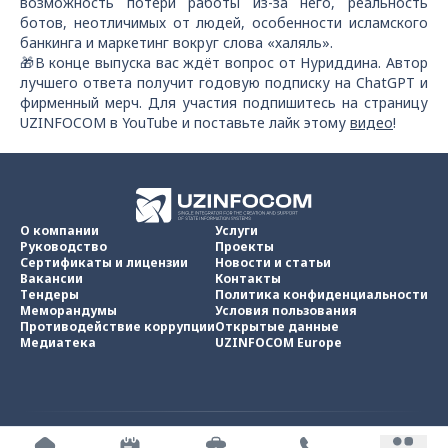
возможность потери работы из-за него, реальность
ботов, неотличимых от людей, особенности исламского
банкинга и маркетинг вокруг слова «халяль».
🎁В конце выпуска вас ждёт вопрос от Нуриддина. Автор
лучшего ответа получит годовую подписку на ChatGPT и
фирменный мерч. Для участия подпишитесь на страницу
UZINFOCOM в YouTube и поставьте лайк этому
видео
!
О компании
Услуги
Руководство
Проекты
Сертификаты и лицензии
Новости и статьи
Вакансии
Контакты
Тендеры
Политика конфиденциальности
Меморандумы
Условия пользования
Противодействие коррупции
Открытые данные
Медиатека
UZINFOCOM Europe
UZINFOCOM © 2002 -
2026
.
Все права защищены