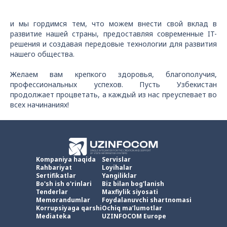
и мы гордимся тем, что можем внести свой вклад в
развитие нашей страны, предоставляя современные IT-
решения и создавая передовые технологии для развития
нашего общества.
Желаем вам крепкого здоровья, благополучия,
профессиональных успехов. Пусть Узбекистан
продолжает процветать, а каждый из нас преуспевает во
всех начинаниях!
Kompaniya haqida
Servislar
Rahbariyat
Loyihalar
Sertifikatlar
Yangiliklar
Bo'sh ish o'rinlari
Biz bilan bog'lanish
Tenderlar
Maxfiylik siyosati
Memorandumlar
Foydalanuvchi shartnomasi
Korrupsiyaga qarshi
Ochiq ma’lumotlar
Mediateka
UZINFOCOM Europe