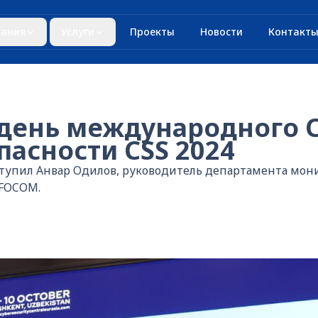
ания
Услуги
Проекты
Новости
Контакт
 день международного 
пасности CSS 2024
ступил Анвар Одилов, руководитель департамента мон
NFOCOM.