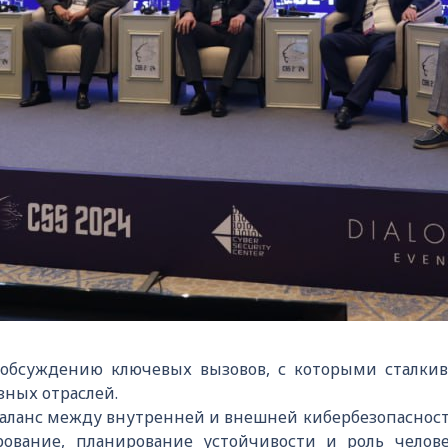
 обсуждению ключевых вызовов, с которыми сталкив
зных отраслей.
баланс между внутренней и внешней кибербезопасност
рование, планирование устойчивости и роль челове