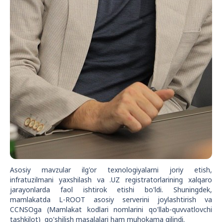
Asosiy mavzular ilg'or texnologiyalarni joriy etish,
infratuzilmani yaxshilash va .UZ registratorlarining xalqaro
jarayonlarda faol ishtirok etishi bo'ldi. Shuningdek,
mamlakatda L-ROOT asosiy serverini joylashtirish va
CCNSOga (Mamlakat kodlari nomlarini qo'llab-quvvatlovchi
tashkilot) qo'shilish masalalari ham muhokama qilindi.