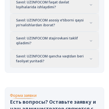
Savol: UZINFOCOM faqat davlat
loyihalarida ishlaydimi?
Savol: UZINFOCOM asosiy e’tiborni qaysi
yo‘nalishlardan iborat?
Savol: UZINFOCOM stajirovkani taklif
qiladimi?
Savol: UZINFOCOM qancha vaqtdan beri
faoliyat yuritadi?
Форма заявки
Есть вопросы? Оставьте заявку и
наш администратор свяжется с