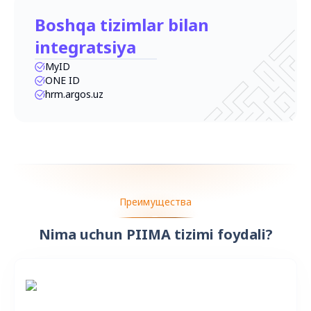
Boshqa tizimlar bilan
integratsiya
MyID
ONE ID
hrm.argos.uz
Преимущества
Nima uchun PIIMA tizimi foydali?