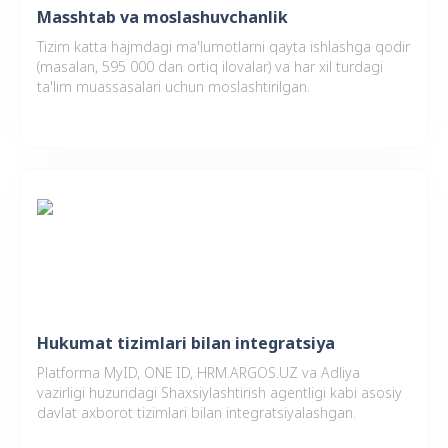
Masshtab va moslashuvchanlik
Tizim katta hajmdagi ma'lumotlarni qayta ishlashga qodir
(masalan, 595 000 dan ortiq ilovalar) va har xil turdagi
ta'lim muassasalari uchun moslashtirilgan.
Hukumat tizimlari bilan integratsiya
Platforma MyID, ONE ID, HRM.ARGOS.UZ va Adliya
vazirligi huzuridagi Shaxsiylashtirish agentligi kabi asosiy
davlat axborot tizimlari bilan integratsiyalashgan.