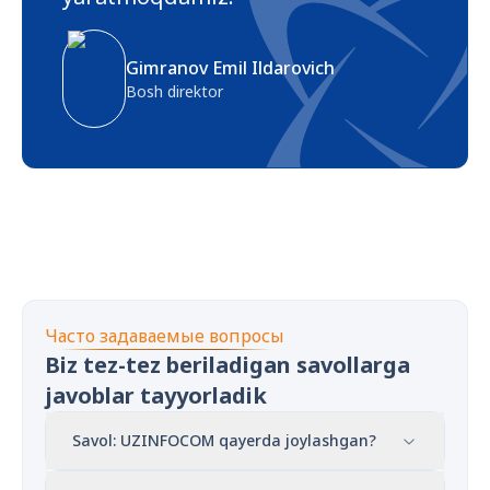
Gimranov Emil Ildarovich
Bosh direktor
Часто задаваемые вопросы
Biz tez-tez beriladigan savollarga
javoblar tayyorladik
Savol: UZINFOCOM qayerda joylashgan?