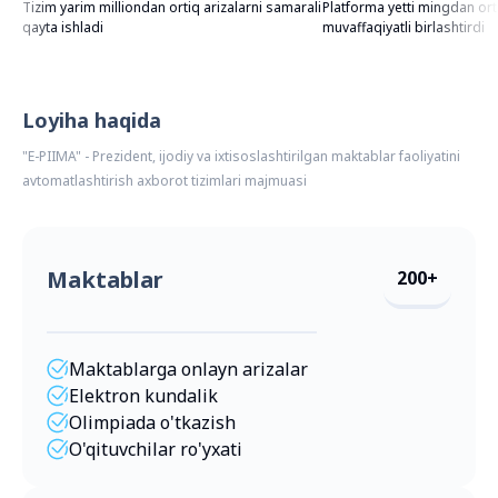
Tizim yarim milliondan ortiq arizalarni samarali
Platforma yetti mingdan orti
qayta ishladi
muvaffaqiyatli birlashtirdi
Loyiha haqida
"E-PIIMA" - Prezident, ijodiy va ixtisoslashtirilgan maktablar faoliyatini
avtomatlashtirish axborot tizimlari majmuasi
Maktablar
200+
Maktablarga onlayn arizalar
Elektron kundalik
Olimpiada o'tkazish
O'qituvchilar ro'yxati