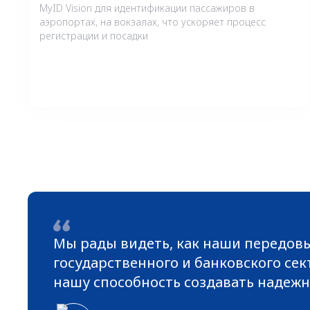
MyID Vision для идентификации пассажиров в
аэропортах, на вокзалах, что ускоряет процесс
регистрации и посадки
Мы рады видеть, как наши передов
государственного и банковского се
нашу способность создавать надежн