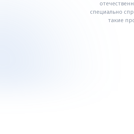
отечествен
специально спр
такие про