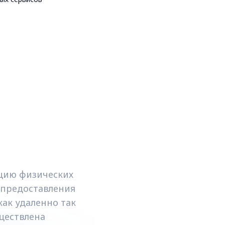
цию физических
 предоставления
ак удаленно так
ществлена