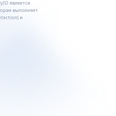
ID является
торая выполняет
tection) и