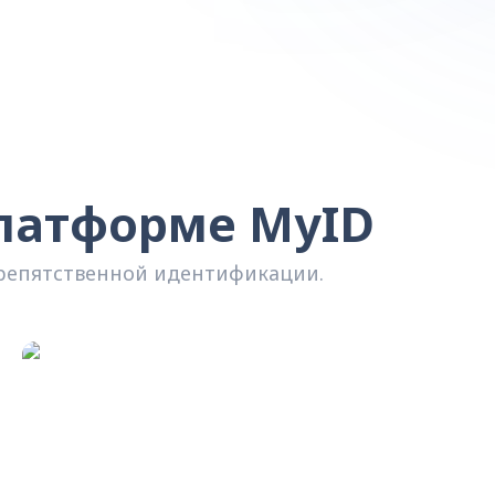
платформе MyID
препятственной идентификации.