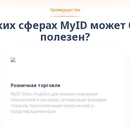
Преимущества
ких сферах MyID может
полезен?
Розничная торговля
MyID Video Analytics для анализа поведения
покупателей в магазине, оптимизации выкладки
товаров, персонализации предложений и
предотвращения краж.