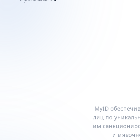
MyID обеспечи
лиц по уникаль
им санкциониро
и в явоч