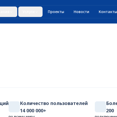
ания
Услуги
Проекты
Новости
Контакт
аций
Количество пользователей
Бол
14 000 000+
200
по всему миру
подключенн