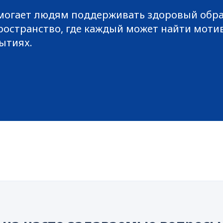
могает людям поддерживать здоровый образ
пространство, где каждый может найти мот
ытиях.