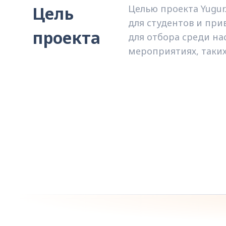
Цель
Целью проекта Yugur
для студентов и пр
проекта
для отбора среди на
мероприятиях, таких