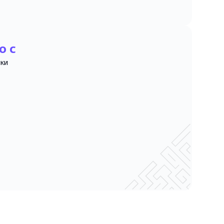
о с
ики