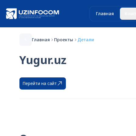
Главная
Комп
Главная
Проекты
Детали
Yugur.uz
Перейти на сайт