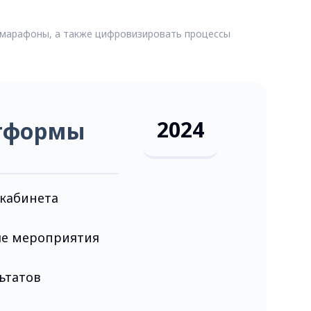
марафоны, а также цифровизировать процессы
2024
атформы
 кабинета
ые мероприятия
ьтатов