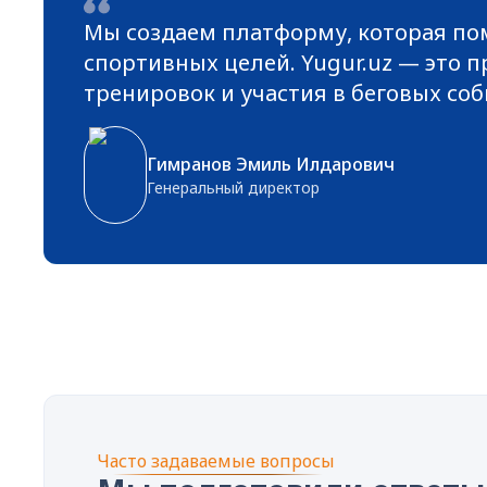
Мы создаем платформу, которая по
спортивных целей. Yugur.uz — это 
тренировок и участия в беговых соб
Гимранов Эмиль Илдарович
Генеральный директор
Часто задаваемые вопросы