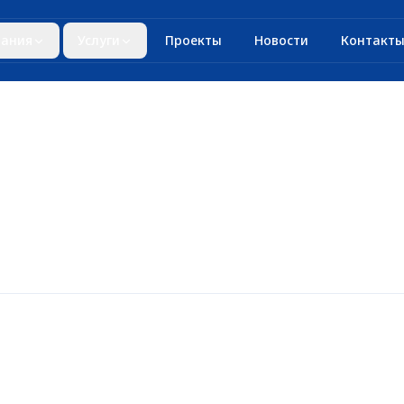
ания
Услуги
Проекты
Новости
Контакт