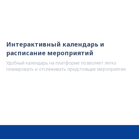
Интерактивный календарь и
расписание мероприятий
Удобный календарь на платформе позволяет легко
планировать и отслеживать предстоящие мероприятия.