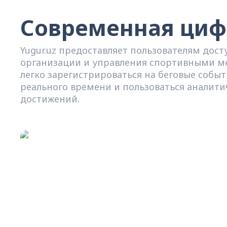
Современная циф
Yugur.uz предоставляет пользователям дос
организации и управления спортивными м
легко зарегистрироваться на беговые событ
реального времени и пользоваться аналит
достижений.