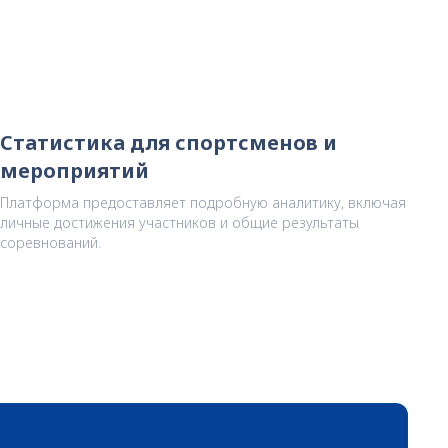
Статистика для спортсменов и
мероприятий
Платформа предоставляет подробную аналитику, включая
личные достижения участников и общие результаты
соревнований.