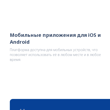
Мобильные приложения для iOS и
Android
Платформа доступна для мобильных устройств, что
позволяет использовать её в любом месте и в любое
время.