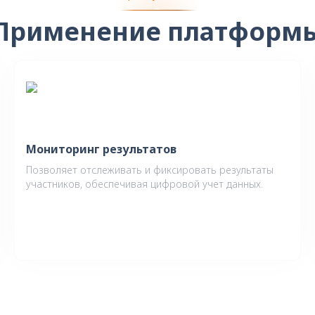
Применение платформ
Мониторинг результатов
Позволяет отслеживать и фиксировать результаты
участников, обеспечивая цифровой учет данных.