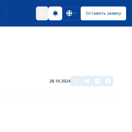
ы
Оставить заявку
28.10.2024