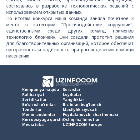
состязались в разработке технологических решений с
использованием открытых данных.
По итогам конкурса наша команда заняла почётное 3
место в категории "Противодействие коррупции",
единственными среди других команд применив
технологию блокчейн. Они создали прототип решения
для благотворительных организаций, которое обеспечит
прозрачность и надёжность при распределении помощи
населению.
Kompaniya haqida
Servislar
Rahbariyat
Loyihalar
Sertifikatlar
Yangiliklar
Bo'sh ish o'rinlari
Biz bilan bog'lanish
Tenderlar
Maxfiylik siyosati
Memorandumlar
Foydalanuvchi shartnomasi
Korrupsiyaga qarshi
Ochiq ma’lumotlar
Mediateka
UZINFOCOM Europe