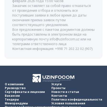
февраля 2026 года 15:00 часов
Заказчик оставляет за собой право отказаться
от проведения отбора и отклонить все
поступившие заявки в любое время до даты
окончания приема заявок путем
соответствующего уведомления.
Все предложения с пакетом документов должны
быть предоставлены в электронном виде на
корпоративную почту
info@uzinfocom.uz
или на
телеграмм ответственного лица
Контактная информация: +998 71 202 22 02 (907)
О компании
Услуги
Руководство
Проекты
Сертификаты и лицензии
Новости и статьи
Вакансии
Контакты
Тендеры
Политика конфиденциальности
Меморандумы
Условия пользования